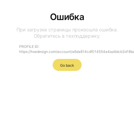
Ошибка
При загрузке страницы произошла ошибка.
Обратитесь в техподдержку.
PROFILE ID:
https://hsedesign.com/account/a6da814cdf014554a4aa6dcb3d18b
Go back