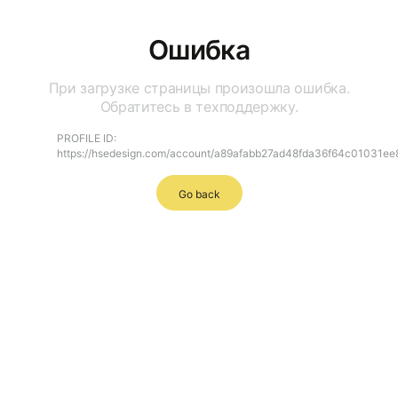
Ошибка
При загрузке страницы произошла ошибка.
Обратитесь в техподдержку.
PROFILE ID:
https://hsedesign.com/account/a89afabb27ad48fda36f64c01031ee
Go back