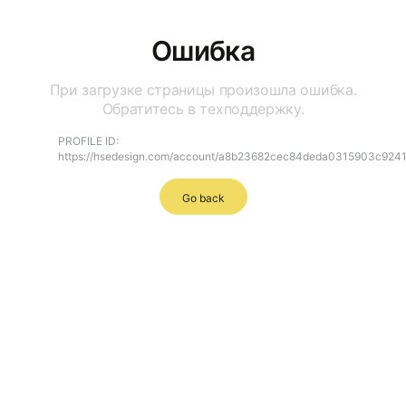
Ошибка
При загрузке страницы произошла ошибка.
Обратитесь в техподдержку.
PROFILE ID:
https://hsedesign.com/account/a8b23682cec84deda0315903c924
Go back