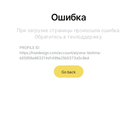
Ошибка
При загрузке страницы произошла ошибка.
Обратитесь в техподдержку.
PROFILE ID:
https://hsedesign.com/account/alyona-blohina-
b55956a863214d1499a25b5373a5c8ed
Go back