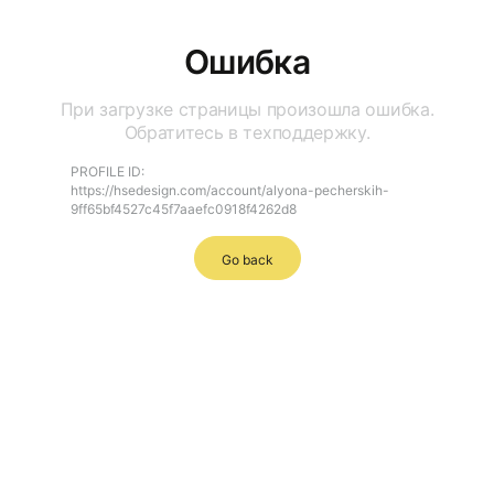
Ошибка
При загрузке страницы произошла ошибка.
Обратитесь в техподдержку.
PROFILE ID:
https://hsedesign.com/account/alyona-pecherskih-
9ff65bf4527c45f7aaefc0918f4262d8
Go back