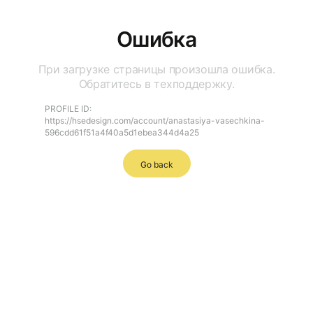
Ошибка
При загрузке страницы произошла ошибка.
Обратитесь в техподдержку.
PROFILE ID:
https://hsedesign.com/account/anastasiya-vasechkina-
596cdd61f51a4f40a5d1ebea344d4a25
Go back