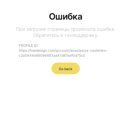
Ошибка
При загрузке страницы произошла ошибка.
Обратитесь в техподдержку.
PROFILE ID:
https://hsedesign.com/account/anastasiya-vasilenko-
c2a5444e66094693aa41d87aef0d75c0
Go back