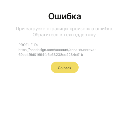
Ошибка
При загрузке страницы произошла ошибка.
Обратитесь в техподдержку.
PROFILE ID:
https://hsedesign.com/account/anna-dudorova-
69ce4f6d01694fa6b53238ee4234e91b
Go back