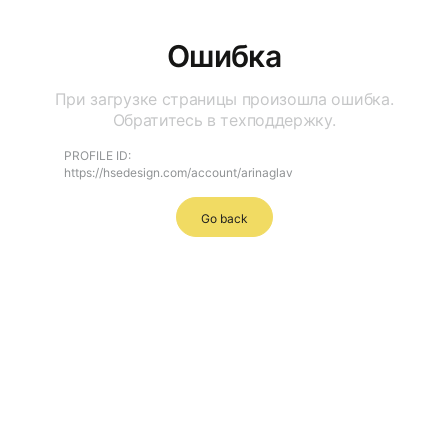
Ошибка
При загрузке страницы произошла ошибка.
Обратитесь в техподдержку.
PROFILE ID:
https://hsedesign.com/account/arinaglav
Go back