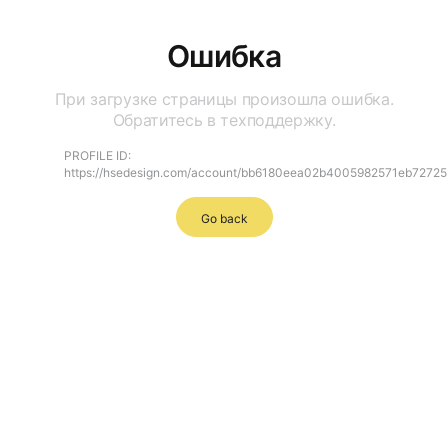
Ошибка
При загрузке страницы произошла ошибка.
Обратитесь в техподдержку.
PROFILE ID:
https://hsedesign.com/account/bb6180eea02b4005982571eb72725
Go back