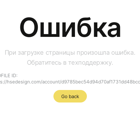
Ошибка
При загрузке страницы произошла ошибка.
Обратитесь в техподдержку.
FILE ID:
ps://hsedesign.com/account/d9785bec54d94d70af1731dd48bc
Go back