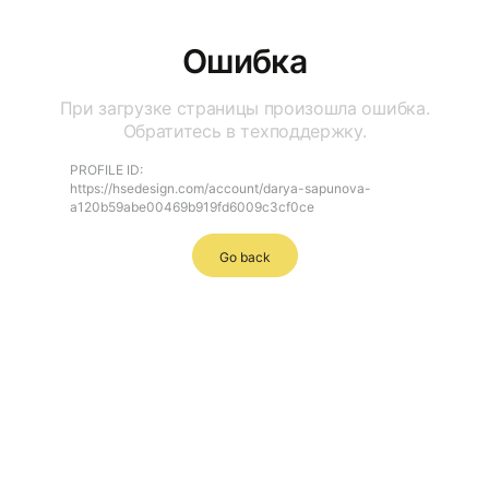
Ошибка
При загрузке страницы произошла ошибка.
Обратитесь в техподдержку.
PROFILE ID:
https://hsedesign.com/account/darya-sapunova-
a120b59abe00469b919fd6009c3cf0ce
Go back