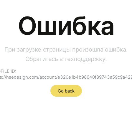
Ошибка
При загрузке страницы произошла ошибка.
Обратитесь в техподдержку.
FILE ID:
ps://hsedesign.com/account/e320e1b4b98640f89743a59c9a42
Go back