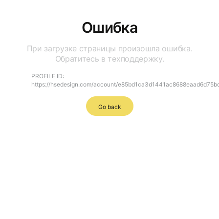
Ошибка
При загрузке страницы произошла ошибка.
Обратитесь в техподдержку.
PROFILE ID:
https://hsedesign.com/account/e85bd1ca3d1441ac8688eaad6d75b
Go back