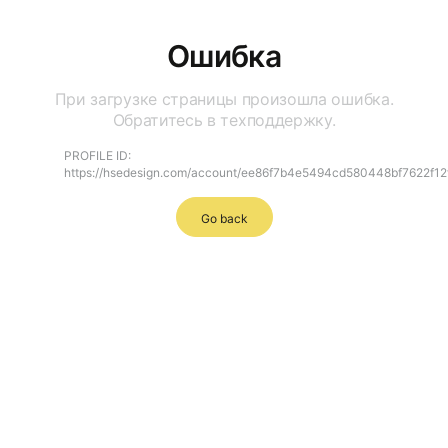
Ошибка
При загрузке страницы произошла ошибка.
Обратитесь в техподдержку.
PROFILE ID:
https://hsedesign.com/account/ee86f7b4e5494cd580448bf7622f12
Go back