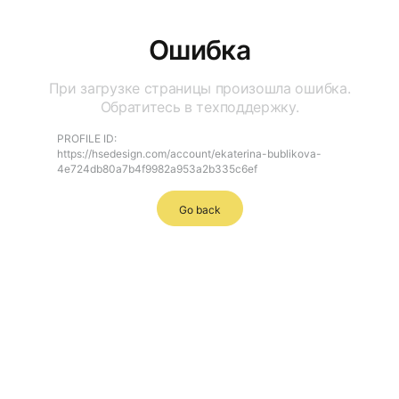
Ошибка
При загрузке страницы произошла ошибка.
Обратитесь в техподдержку.
PROFILE ID:
https://hsedesign.com/account/ekaterina-bublikova-
4e724db80a7b4f9982a953a2b335c6ef
Go back