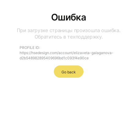
Ошибка
При загрузке страницы произошла ошибка.
Обратитесь в техподдержку.
PROFILE ID:
https://hsedesign.com/account/elizaveta-galaganova-
d2b548982895409696bd1c093f4e90ce
Go back