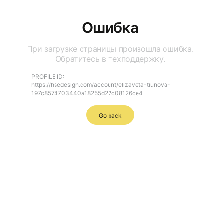
Ошибка
При загрузке страницы произошла ошибка.
Обратитесь в техподдержку.
PROFILE ID:
https://hsedesign.com/account/elizaveta-tiunova-
197c8574703440a18255d22c08126ce4
Go back