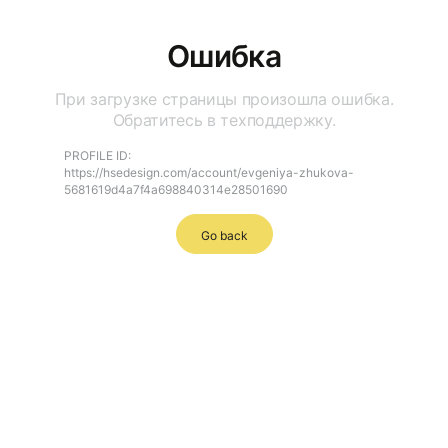
Ошибка
При загрузке страницы произошла ошибка.
Обратитесь в техподдержку.
PROFILE ID:
https://hsedesign.com/account/evgeniya-zhukova-
5681619d4a7f4a698840314e28501690
Go back