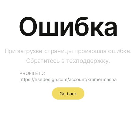
Ошибка
При загрузке страницы произошла ошибка.
Обратитесь в техподдержку.
PROFILE ID:
https://hsedesign.com/account/kramermasha
Go back