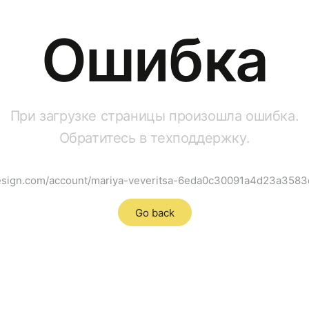
Ошибка
При загрузке страницы произошла ошибка.
Обратитесь в техподдержку.
design.com/account/mariya-veveritsa-6eda0c30091a4d23a358
Go back