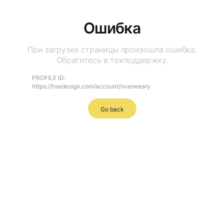
Ошибка
При загрузке страницы произошла ошибка.
Обратитесь в техподдержку.
PROFILE ID:
https://hsedesign.com/account/overweary
Go back