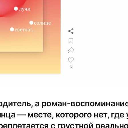
6
водитель, а роман-воспоминани
нца — месте, которого нет, где
реплетается с грустной реальн