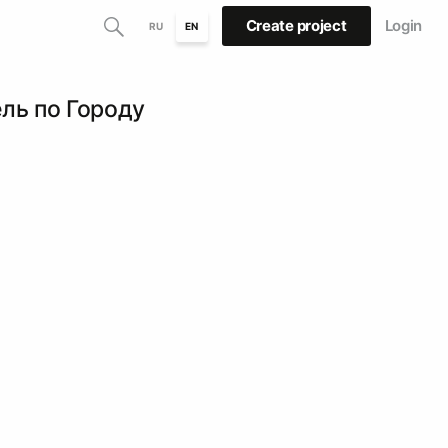
Create project
Login
RU
EN
ль по Городу