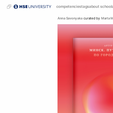
competencies
tags
about school
Anna Savonyaka
curated by
Marta 