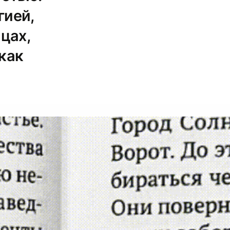
гией,
цах,
 как