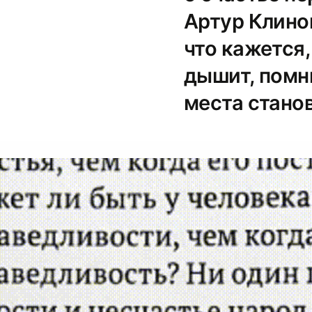
Артур Клино
что кажется,
дышит, помни
места стано