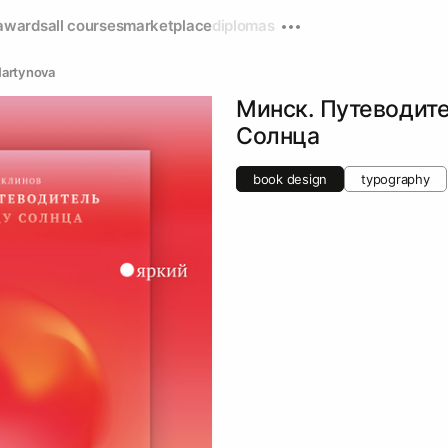
awards
all courses
marketplace
diplomas
Martynova
Минск. Путеводите
Солнца
book design
typography