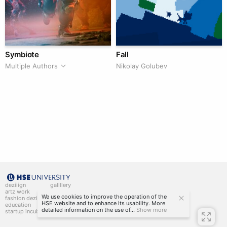
Symbiote
Fall
Multiple Authors
Nikolay Golubev
deziiign
gallllery
artz work
gallllery.art
We use cookies to improve the operation of the
fashion deziiign
kiiids.art
HSE website and to enhance its usability. More
education
detailed information on the use of...
Show more
startup incubator