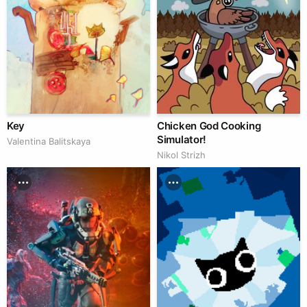
Key
Chicken God Cooking
Simulator!
Valentina Balitskaya
Nikol Strizh