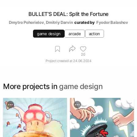
BULLET’S DEAL: Split the Fortune
Dmytro Pohorielov
, 
Dmitriy Darvin
curated by
Fyodor Balashov
game design
arcade
action
20
Project created at
24.06.2024
More projects in
game design