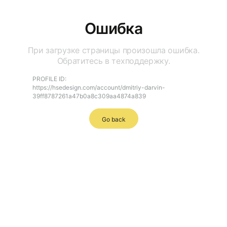
Ошибка
При загрузке страницы произошла ошибка.
Обратитесь в техподдержку.
PROFILE ID:
https://hsedesign.com/account/dmitriy-darvin-
39ff8787261a47b0a8c309aa4874a839
Go back