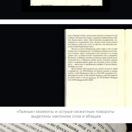
«‎Пьяные»‎ моменты и острые сюжетные повороты 
выделены наклоном слов и абзацев