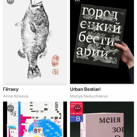
Гётаку
Urban Bestiari
Anna Kireeva
Mariya Nekuchaeva