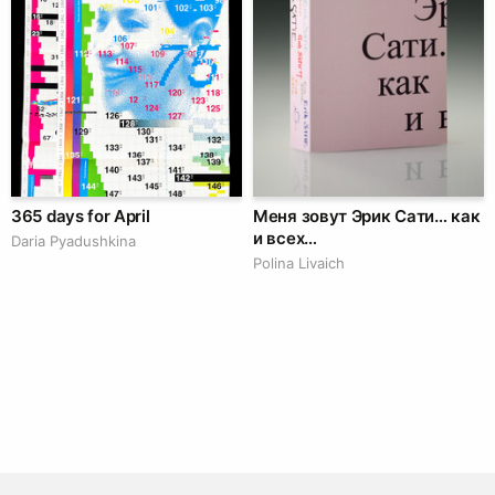
365 days for April
Меня зовут Эрик Сати… как
и всех…
Daria Pyadushkina
Polina Livaich