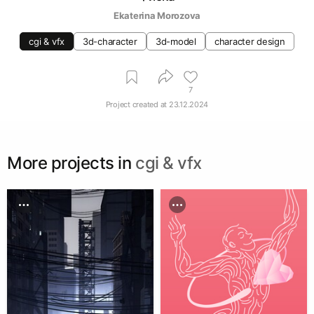
Ekaterina Morozova
cgi & vfx
3d-character
3d-model
character design
7
Project created at
23.12.2024
More projects in
cgi & vfx