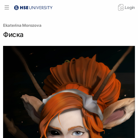
Login
Ekaterina Morozova
Фиска