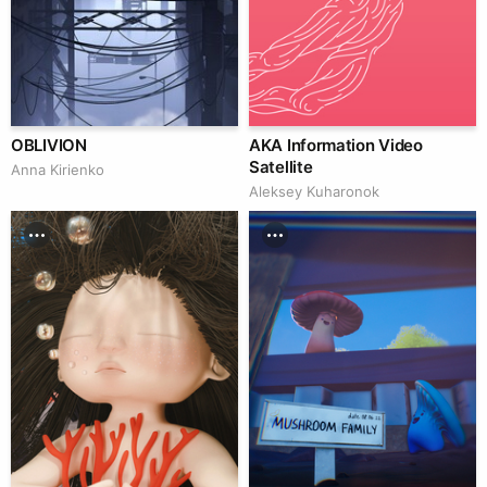
OBLIVION
AKA Information Video
Satellite
Anna Kirienko
Aleksey Kuharonok