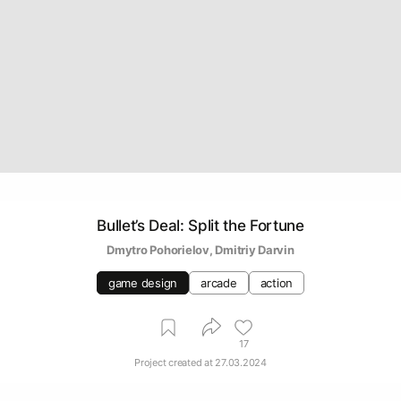
Bullet’s Deal: Split the Fortune
Dmytro Pohorielov
, 
Dmitriy Darvin
game design
arcade
action
17
Project created at
27.03.2024