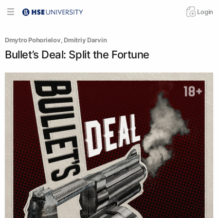
Login
Dmytro Pohorielov
, 
Dmitriy Darvin
Bullet’s Deal: Split the Fortune