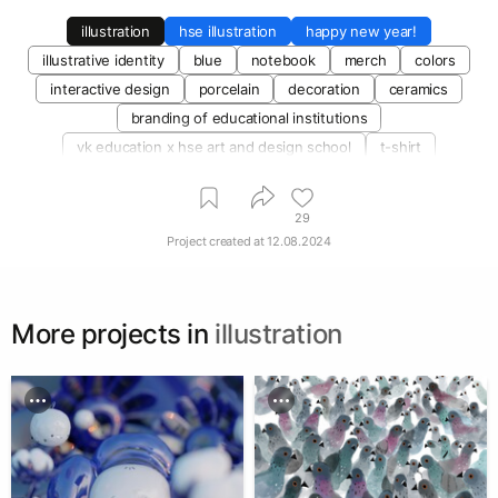
illustration
hse illustration
happy new year!
illustrative identity
blue
notebook
merch
colors
interactive design
porcelain
decoration
ceramics
branding of educational institutions
vk education х hse art and design school
t-shirt
collaboration
materials and techniques
29
Project created at
12.08.2024
More projects in
illustration