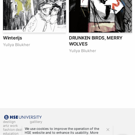
Winterijs
DRUNKEN BIRDS, MERRY
WOLVES
Yuliya Bliukher
Yuliya Bliukher
deziiign
gallllery
artz work
gallllery.art
We use cookies to improve the operation of the
fashion deziiign
kiiids.art
HSE website and to enhance its usability. More
education