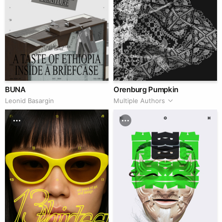
BUNA
Orenburg Pumpkin
Leonid Basargin
Multiple Authors