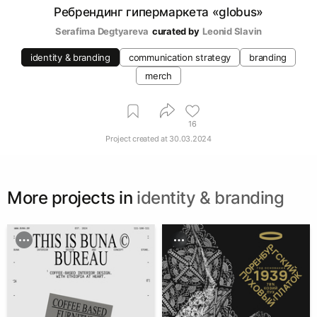
Ребрендинг гипермаркета «globus»
Serafima Degtyareva
curated by
Leonid Slavin
identity & branding
communication strategy
branding
merch
16
Project created at
30.03.2024
More projects in
identity & branding