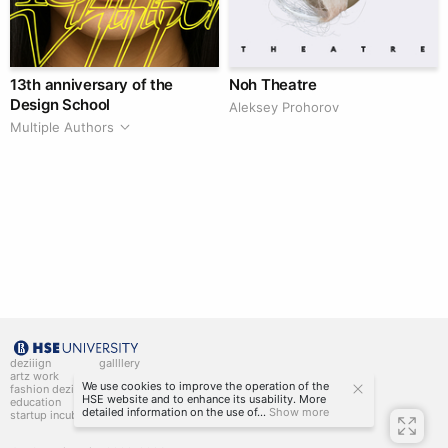
13th anniversary of the
Noh Theatre
Design School
Aleksey Prohorov
Multiple Authors
deziiign
gallllery
artz work
gallllery.art
We use cookies to improve the operation of the
fashion deziiign
kiiids.art
HSE website and to enhance its usability. More
education
detailed information on the use of...
Show more
startup incubator