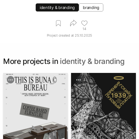
identity & branding
branding
14
Project created at
25.10.2025
More projects in
identity & branding