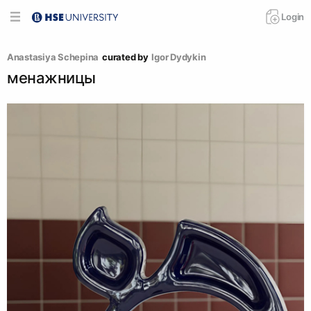
Login
Anastasiya Schepina
curated by
Igor Dydykin
менажницы