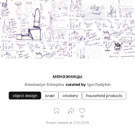
менажницы
Anastasiya Schepina
curated by
Igor Dydykin
object design
israel
crockery
household products
18
Project created at
27.10.2025