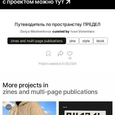
с проектом можно тут
Путеводитель по пространству ПРЕДЕЛ
Darya Mashenkova
curated by
Ivan Vorontsov
zines and multi-page publications
zine
style
book
19
Project created at
31.03.2026
More projects in
zines and multi-page publications