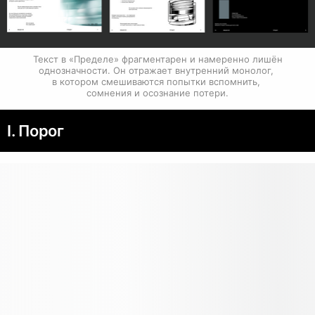
Текст в «Пределе» фрагментарен и намеренно лишён 
однозначности. Он отражает внутренний монолог, 
в котором смешиваются попытки вспомнить, 
сомнения и осознание потери.
I. Порог