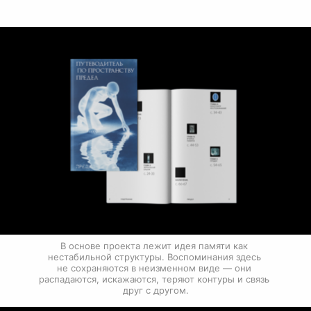
В основе проекта лежит идея памяти как 
нестабильной структуры. Воспоминания здесь 
не сохраняются в неизменном виде — они 
распадаются, искажаются, теряют контуры и связь 
друг с другом.