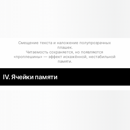
Смещение текста и наложение полупрозрачных 
плашек.

Читаемость сохраняется, но появляются 
«проплешины» — эффект искажённой, нестабильной 
памяти.
IV. Ячейки памяти