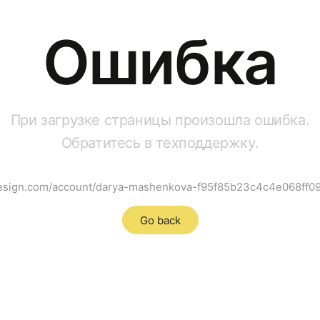
Ошибка
При загрузке страницы произошла ошибка.
Обратитесь в техподдержку.
design.com/account/darya-mashenkova-f95f85b23c4c4e068ff0
Go back