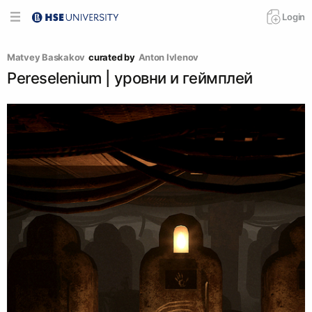
Login
Matvey Baskakov
curated by
Аnton Ivlenov
Pereselenium | уровни и геймплей