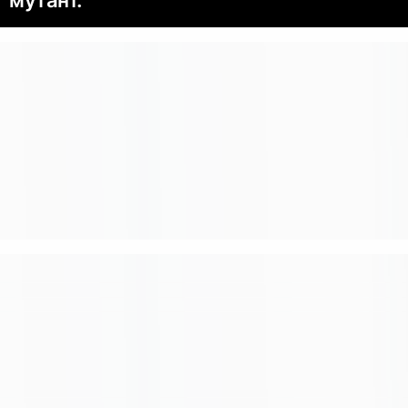
мутант.