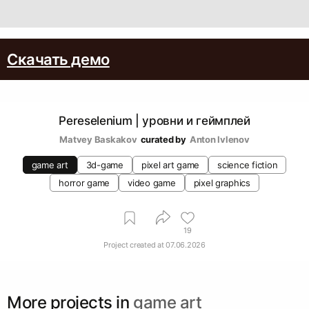
Скачать демо
Pereselenium | уровни и геймплей
Matvey Baskakov
curated by
Аnton Ivlenov
game art
3d-game
pixel art game
science fiction
horror game
video game
pixel graphics
19
Project created at
07.06.2026
More projects in
game art