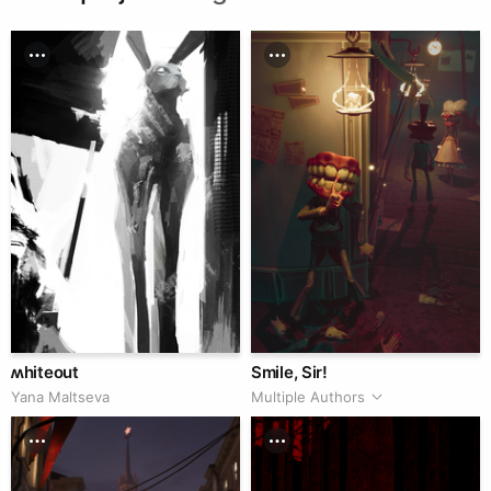
ʍhiteout
Smile, Sir!
Yana Maltseva
Multiple Authors