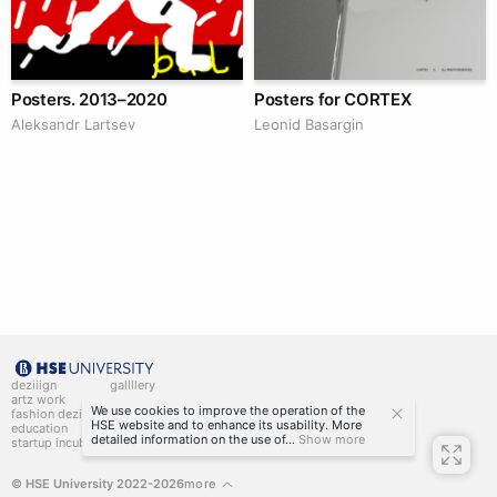
Posters. 2013–2020
Posters for CORTEX
Аleksandr Lartsev
Leonid Basargin
deziiign
gallllery
artz work
gallllery.art
We use cookies to improve the operation of the
fashion deziiign
kiiids.art
HSE website and to enhance its usability. More
education
detailed information on the use of...
Show more
startup incubator
© HSE University 2022-2026
more