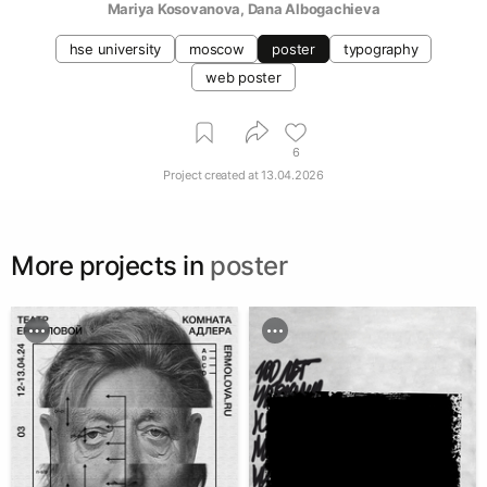
Mariya Kosovanova
, 
Dana Albogachieva
hse university
moscow
poster
typography
web poster
6
Project created at
13.04.2026
More projects in
poster