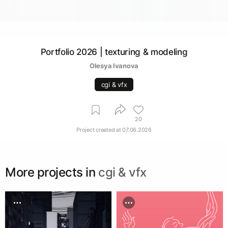
Portfolio 2026 | texturing & modeling
Olesya Ivanova
cgi & vfx
20
Project created at
07.06.2026
More projects in
cgi & vfx