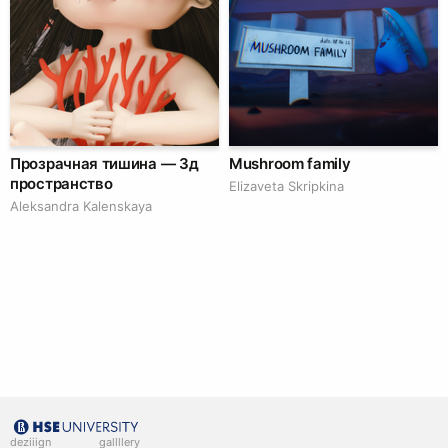
Прозрачная тишина — 3д
Mushroom family
пространство
Elizaveta Skripkina
Aleksandra Kalenskaya
deziiign
gallllery