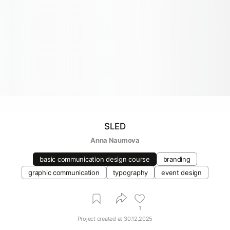
SLED
Anna Naumova
basic communication design course
branding
graphic communication
typography
event design
1
Project created at
30.12.2025