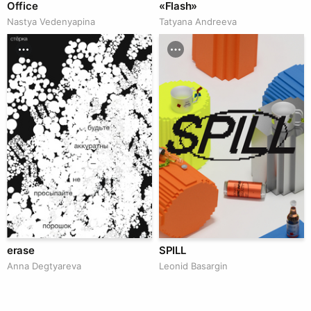
Office
«Flash»
Nastya Vedenyapina
Tatyana Andreeva
erase
SPILL
Anna Degtyareva
Leonid Basargin