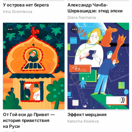
У острова нет берега
Александр Чачба-
Шервашидзе: этюд эпохи
Irina Strelnikova
Diana Narmania
От Гой еси до Привет —
Эффект мерцания
история приветствия
Katerina Kiseleva
на Руси