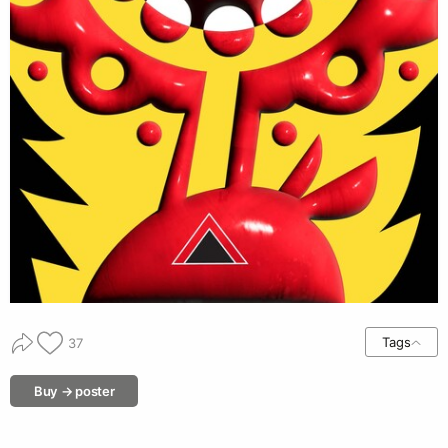
Tags
37
Buy → poster