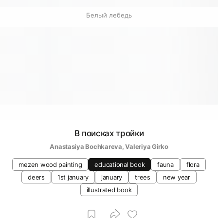
Белый лебедь
В поисках тройки
Anastasiya Bochkareva
, 
Valeriya Girko
mezen wood painting
educational book
fauna
flora
deers
1st january
january
trees
new year
illustrated book