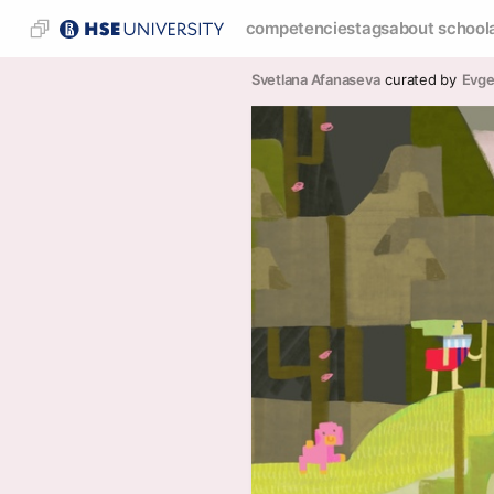
competencies
tags
about school
Svetlana Afanaseva
curated by
Evge