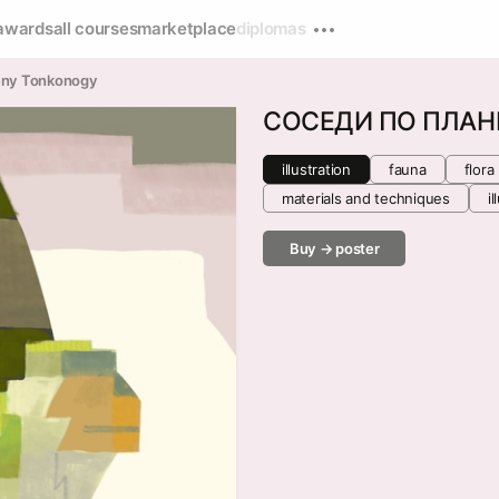
awards
all courses
marketplace
diplomas
ny Tonkonogy
СОСЕДИ ПО ПЛАН
illustration
fauna
flora
materials and techniques
i
Buy → poster