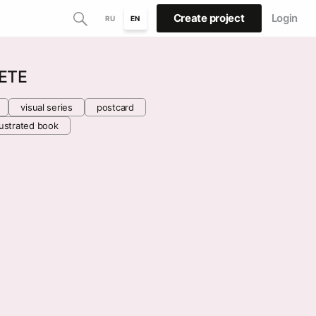
Create project
Login
RU
EN
ЕТЕ
visual series
postcard
llustrated book