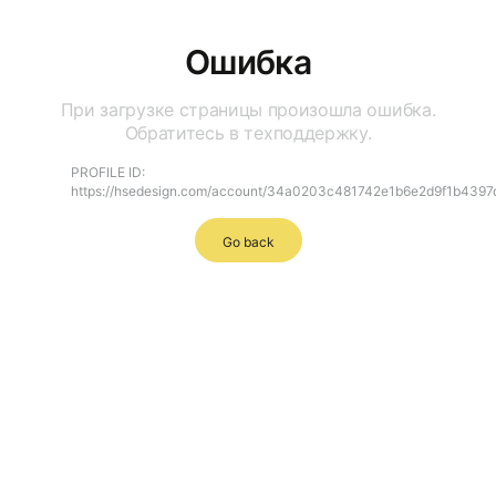
Ошибка
При загрузке страницы произошла ошибка.
Обратитесь в техподдержку.
PROFILE ID:
https://hsedesign.com/account/34a0203c481742e1b6e2d9f1b4397
Go back