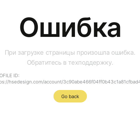
Ошибка
При загрузке страницы произошла ошибка.
Обратитесь в техподдержку.
OFILE ID:
tps://hsedesign.com/account/3c90abe466f04ff0b43c1a81cfbad
Go back