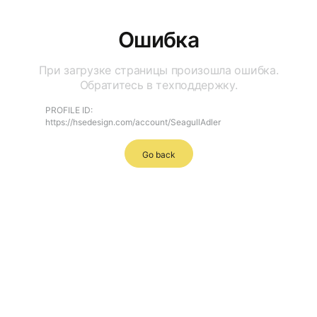
Ошибка
При загрузке страницы произошла ошибка.
Обратитесь в техподдержку.
PROFILE ID:
https://hsedesign.com/account/SeagullAdler
Go back