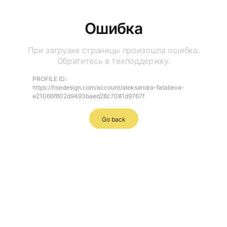
Ошибка
При загрузке страницы произошла ошибка.
Обратитесь в техподдержку.
PROFILE ID:
https://hsedesign.com/account/aleksandra-fatalieva-
e21066f802d9493baed28c7081d9767f
Go back