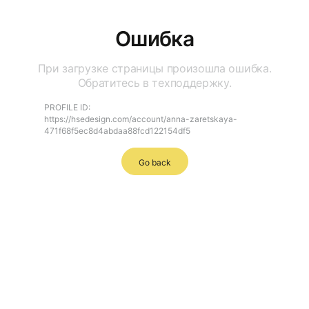
Ошибка
При загрузке страницы произошла ошибка.
Обратитесь в техподдержку.
PROFILE ID:
https://hsedesign.com/account/anna-zaretskaya-
471f68f5ec8d4abdaa88fcd122154df5
Go back