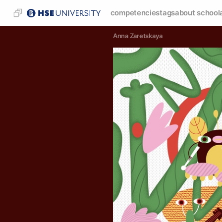
competencies
tags
about school
Anna Zaretskaya