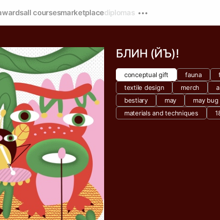
awards
all courses
marketplace
diplomas
БЛИН (ЙЪ)!
conceptual gift
fauna
textile design
merch
a
bestiary
may
may bug
materials and techniques
1