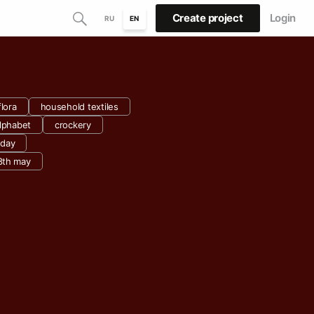
Create project
Login
RU
EN
flora
household textiles
lphabet
crockery
 day
8th may