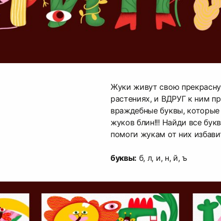
Жуки живут свою прекрасну
растениях, и ВДРУГ к ним п
враждебные буквы, которые
жуков блин!!! Найди все бук
помоги жукам от них избави
буквы:
б, л, и, н, й, ъ