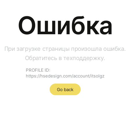
Ошибка
При загрузке страницы произошла ошибка.
Обратитесь в техподдержку.
PROFILE ID:
https://hsedesign.com/account/itsolgz
Go back