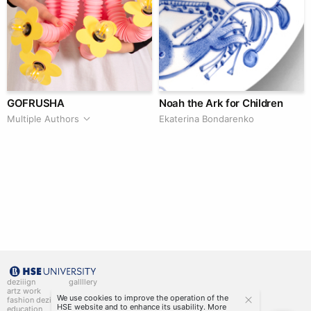
GOFRUSHA
Noah the Ark for Children
Multiple Authors
Ekaterina Bondarenko
deziiign
gallllery
artz work
gallllery.art
We use cookies to improve the operation of the
fashion deziiign
kiiids.art
HSE website and to enhance its usability. More
education