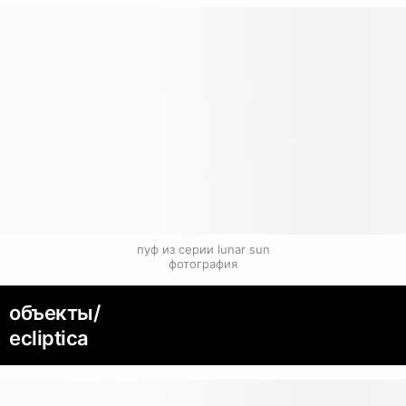
пуф из серии lunar sun

фотография
объекты/
ecliptica