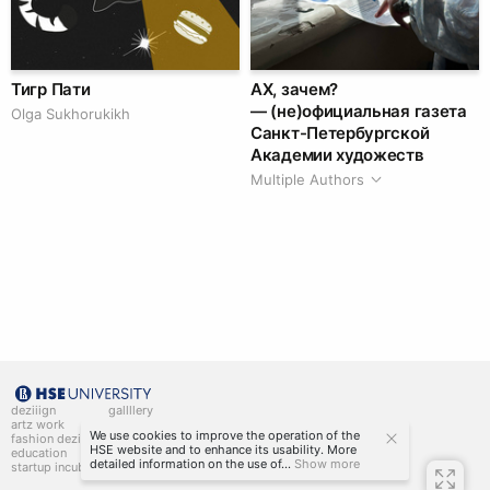
Тигр Пати
АХ, зачем?
— (не)официальная газета
Olga Sukhorukikh
Санкт-Петербургской
Академии художеств
Multiple Authors
deziiign
gallllery
artz work
gallllery.art
We use cookies to improve the operation of the
fashion deziiign
kiiids.art
HSE website and to enhance its usability. More
education
detailed information on the use of...
Show more
startup incubator