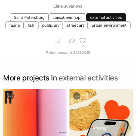
Elina Buyanova
Saint Petersburg
севкабель порт
external activities
fauna
fish
public art
street art
urban environment
8
Project created at
24.12.2025
More projects in
external activities