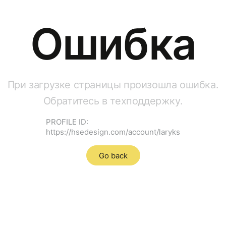
Ошибка
При загрузке страницы произошла ошибка.
Обратитесь в техподдержку.
PROFILE ID:
https://hsedesign.com/account/laryks
Go back